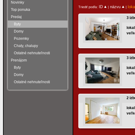
Novinky
ID
názvu
loka
Triediť podľa:
|
|
Top ponuka
Predaj
3 izb
Byty
lokal
Domy
veľk
Pozemky
Chaty, chalupy
Ostatné nehnuteľnosti
3 iz
Prenájom
Byty
lokal
veľk
Domy
Ostatné nehnuteľnosti
2 izb
lokal
veľk