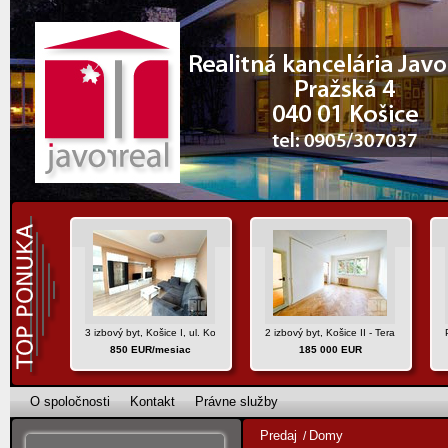
3 izbový byt, Košice I, ul. Komenského
2 izbový byt, Košice II - Terasa, ul. Tri
850 EUR/mesiac
185 000 EUR
O spoločnosti
Kontakt
Právne služby
Predaj
Domy
/