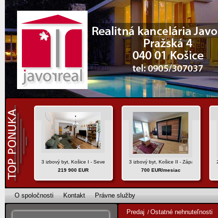
3 izbový byt, Košice I - Sever, ul. Hlinkova
3 izbový byt, Košice II - Západ, ul. Uhe
219 900 EUR
700 EUR/mesiac
O spoločnosti
Kontakt
Právne služby
Predaj
Ostatné nehnuteľnosti
/