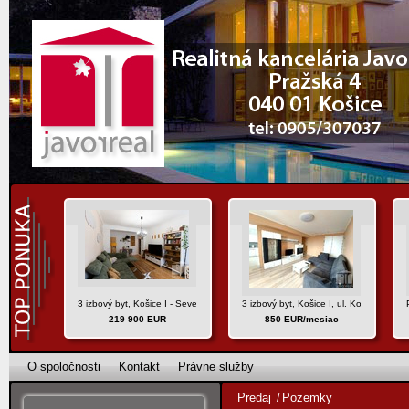
3 izbový byt, Košice I - Sever, ul. Hlinkova
3 izbový byt, Košice I, ul. Komenského
219 900 EUR
850 EUR/mesiac
O spoločnosti
Kontakt
Právne služby
Predaj
Pozemky
/