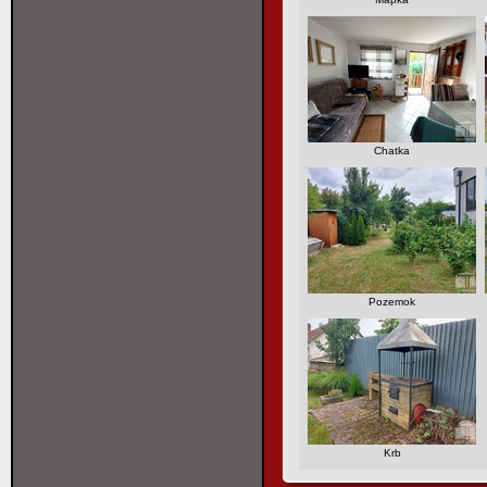
Chatka
Pozemok
Krb