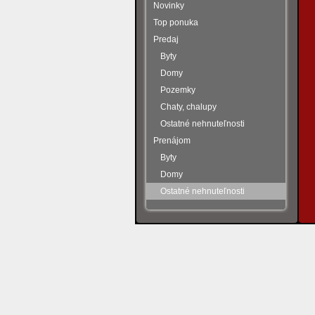
Novinky
Top ponuka
Predaj
Byty
Domy
Pozemky
Chaty, chalupy
Ostatné nehnuteľnosti
Prenájom
Byty
Domy
Ostatné nehnuteľnosti