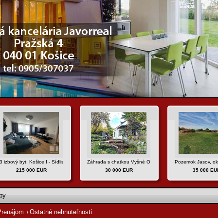
ova
3 izbový byt, Košice I - Sídlisko Ťahanovce, ul. Varšavská-REZERVOVANÝ
Záhrada s chatkou Vyšné Opátske, Košice IV
Pozemok Jasov, okr
215 000 EUR
30 000 EUR
35 000 EU
by
Prenájom
Ostatné nehnuteľnosti
/