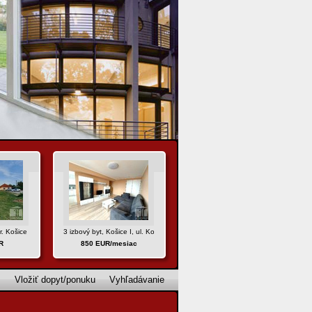
. Košice - okolie
3 izbový byt, Košice I, ul. Komenského
R
850 EUR/mesiac
Vložiť dopyt/ponuku
Vyhľadávanie