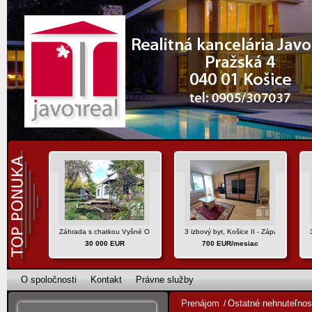
Záhrada s chatkou Vyšné Opátske, Košice IV
3 izbový byt, Košice II - Západ, ul. Uhe
30 000 EUR
700 EUR/mesiac
O spoločnosti
Kontakt
Právne služby
Prenájom
Ostatné nehnuteľnos
/